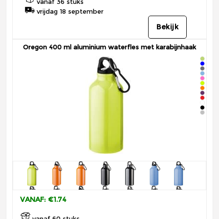
vanaf 36 stuks
vrijdag 18 september
Bekijk
Oregon 400 ml aluminium waterfles met karabijnhaak
VANAF: €1.74
vanaf 60 stuks