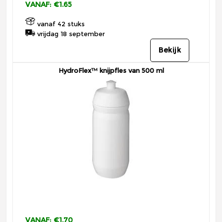
VANAF: €1.65
vanaf 42 stuks
vrijdag 18 september
Bekijk
HydroFlex™ knijpfles van 500 ml
VANAF: €1.70