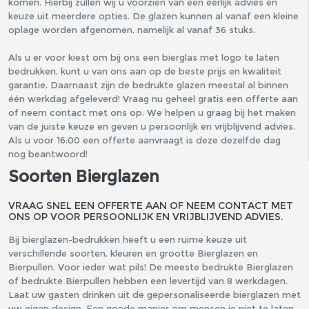
komen. Hierbij zullen wij u voorzien van een eerlijk advies en
keuze uit meerdere opties. De glazen kunnen al vanaf een kleine
oplage worden afgenomen, namelijk al vanaf 36 stuks.
Als u er voor kiest om bij ons een bierglas met logo te laten
bedrukken, kunt u van ons aan op de beste prijs en kwaliteit
garantie. Daarnaast zijn de bedrukte glazen meestal al binnen
één werkdag afgeleverd! Vraag nu geheel gratis een offerte aan
of neem contact met ons op. We helpen u graag bij het maken
van de juiste keuze en geven u persoonlijk en vrijblijvend advies.
Als u voor 16:00 een offerte aanvraagt is deze dezelfde dag
nog beantwoord!
Soorten Bierglazen
VRAAG SNEL EEN OFFERTE AAN OF NEEM CONTACT MET
ONS OP VOOR PERSOONLIJK EN VRIJBLIJVEND ADVIES.
Bij bierglazen-bedrukken heeft u een ruime keuze uit
verschillende soorten, kleuren en grootte Bierglazen en
Bierpullen. Voor ieder wat pils! De meeste bedrukte Bierglazen
of bedrukte Bierpullen hebben een levertijd van 8 werkdagen.
Laat uw gasten drinken uit de gepersonaliseerde bierglazen met
uw eigen design. Een goede manier om mensen je niet te laten