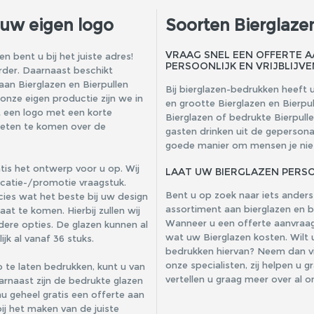
 uw eigen logo
Soorten Bierglaze
VRAAG SNEL EEN OFFERTE 
n bent u bij het juiste adres!
PERSOONLIJK EN VRIJBLIJVE
erder. Daarnaast beschikt
an Bierglazen en Bierpullen
Bij bierglazen-bedrukken heeft u
 onze eigen productie zijn we in
en grootte Bierglazen en Bierpu
t een logo met een korte
Bierglazen of bedrukte Bierpull
 weten te komen over de
gasten drinken uit de gepersona
goede manier om mensen je niet 
tis het ontwerp voor u op. Wij
LAAT UW BIERGLAZEN PERSO
catie-/promotie vraagstuk.
Bent u op zoek naar iets ander
ies wat het beste bij uw design
assortiment aan bierglazen en bi
t te komen. Hierbij zullen wij
Wanneer u een offerte aanvraagt 
rdere opties. De glazen kunnen al
wat uw Bierglazen kosten. Wilt 
k al vanaf 36 stuks.
bedrukken hiervan? Neem dan vi
onze specialisten, zij helpen u 
o te laten bedrukken, kunt u van
vertellen u graag meer over al 
aarnaast zijn de bedrukte glazen
u geheel gratis een offerte aan
j het maken van de juiste