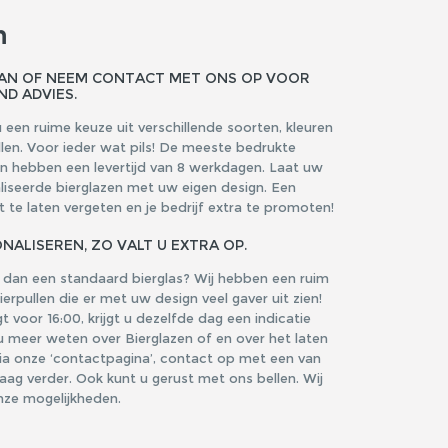
n
AAN OF NEEM CONTACT MET ONS OP VOOR
ND ADVIES.
 een ruime keuze uit verschillende soorten, kleuren
llen. Voor ieder wat pils! De meeste bedrukte
en hebben een levertijd van 8 werkdagen. Laat uw
liseerde bierglazen met uw eigen design. Een
te laten vergeten en je bedrijf extra te promoten!
NALISEREN, ZO VALT U EXTRA OP.
s dan een standaard bierglas? Wij hebben een ruim
erpullen die er met uw design veel gaver uit zien!
voor 16:00, krijgt u dezelfde dag een indicatie
u meer weten over Bierglazen of en over het laten
a onze ‘contactpagina’, contact op met een van
graag verder. Ook kunt u gerust met ons bellen. Wij
onze mogelijkheden.