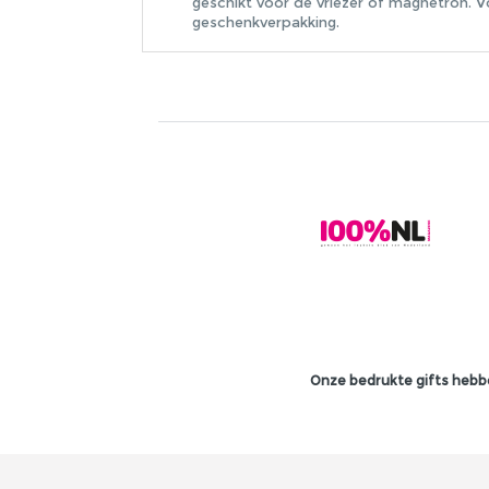
geschikt voor de vriezer of magnetron. V
geschenkverpakking.
Onze bedrukte gifts hebbe