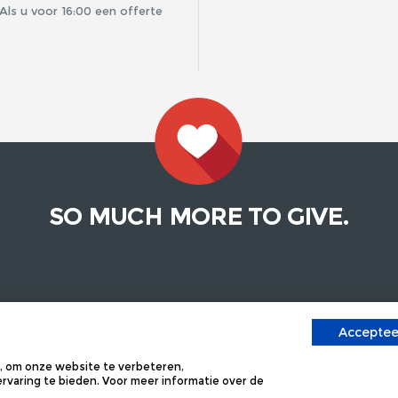
 Als u voor 16:00 een offerte
SO MUCH MORE TO GIVE.
EN?
BEKIJK ONZE ANDERE SI
Accepteer
 GESTELDE VRAGEN
KEYCORDS
 om onze website te verbeteren,
CT
GLAS EN PORSELEIN
varing te bieden. Voor meer informatie over de
ONS
ZONNEBRILLEN