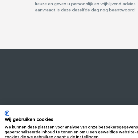
keuze en geven u persoonlijk en vrijblijvend advies.
aanvraagt is deze dezelfde dag nog beantwoord!
INFORMATIE
VRAG
OVER ONS
MEEST
Wij gebruiken cookies
We kunnen deze plaatsen voor analyse van onze bezoekersgegevens,
PRIVACYVERKLARING
CONTA
gepersonaliseerde inhoud te tonen en om u een geweldige website-er
ALGEMENE VOORWAARDEN
MAIL 
cookies die we gebruiken opent u de instellingen.