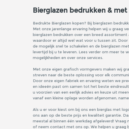
Bierglazen bedrukken & met
Bedrukte Bierglazen kopen? Bij bierglazen bedrukke
Met onze jarenlange ervaring helpen wij u graag v
bierglazen bedrukken over een breed assortiment a
waardoor er altijd wel wat voor u tussen zit. Door
de mogelijk snel te schakelen en de bierglazen me
levertijd bij u te leveren. Lees verder om meer te
mogelijkheden en over onze services.
Met onze eigen grafisch vormgevers maken wij gra
streven naar de beste oplossing voor elk communi
Door onze eigen fabriek en ervaring weten we prec
en ideeën past om samen tot het beste eindresultaa
u voorzien van een eerlijk advies en keuze uit mee
vanaf een kleine oplage worden afgenomen, namelij
Als u er voor kiest om bij ons een bierglas met log
ons aan op de beste prijs en kwaliteit garantie. D
meestal al binnen één werkdag afgeleverd! Vraag n
of neem contact met ons op. We helpen u graag bi