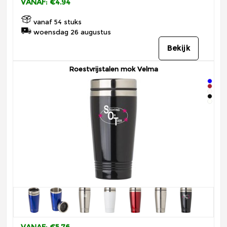
VANAF: €4.94
vanaf 54 stuks
woensdag 26 augustus
Bekijk
Roestvrijstalen mok Velma
VANAF: €5.76