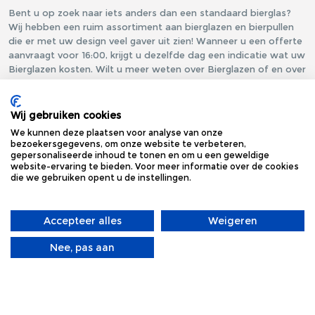
Bent u op zoek naar iets anders dan een standaard bierglas?
Wij hebben een ruim assortiment aan bierglazen en bierpullen
die er met uw design veel gaver uit zien! Wanneer u een offerte
aanvraagt voor 16:00, krijgt u dezelfde dag een indicatie wat uw
Bierglazen kosten. Wilt u meer weten over Bierglazen of en over
het laten bedrukken hiervan? Neem dan via onze
‘contactpagina’, contact op met een van onze specialisten, zij
helpen u graag verder. Ook kunt u gerust met ons bellen. Wij
Wij gebruiken cookies
vertellen u graag meer over al onze mogelijkheden.
We kunnen deze plaatsen voor analyse van onze
bezoekersgegevens, om onze website te verbeteren,
gepersonaliseerde inhoud te tonen en om u een geweldige
website-ervaring te bieden. Voor meer informatie over de cookies
die we gebruiken opent u de instellingen.
Accepteer alles
Weigeren
Nee, pas aan
XXLGIFTS
©
2026