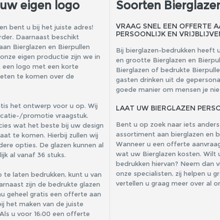
 uw eigen logo
Soorten Bierglaze
VRAAG SNEL EEN OFFERTE 
n bent u bij het juiste adres!
PERSOONLIJK EN VRIJBLIJVE
erder. Daarnaast beschikt
an Bierglazen en Bierpullen
Bij bierglazen-bedrukken heeft u
 onze eigen productie zijn we in
en grootte Bierglazen en Bierpu
t een logo met een korte
Bierglazen of bedrukte Bierpull
 weten te komen over de
gasten drinken uit de gepersona
goede manier om mensen je niet 
tis het ontwerp voor u op. Wij
LAAT UW BIERGLAZEN PERSO
catie-/promotie vraagstuk.
Bent u op zoek naar iets ander
ies wat het beste bij uw design
assortiment aan bierglazen en bi
t te komen. Hierbij zullen wij
Wanneer u een offerte aanvraagt 
rdere opties. De glazen kunnen al
wat uw Bierglazen kosten. Wilt 
k al vanaf 36 stuks.
bedrukken hiervan? Neem dan vi
onze specialisten, zij helpen u 
o te laten bedrukken, kunt u van
vertellen u graag meer over al 
aarnaast zijn de bedrukte glazen
u geheel gratis een offerte aan
j het maken van de juiste
 Als u voor 16:00 een offerte