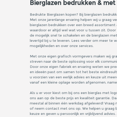
Bierglazen bedrukken & met
Bedrukte Bierglazen kopen? Bij bierglazen bedrukke
Met onze jarenlange ervaring helpen wij u graag v
bierglazen bedrukken over een breed assortiment a
waardoor er altijd wel wat voor u tussen zit. Door
de mogelijk snel te schakelen en de bierglazen me
levertijd bij u te leveren. Lees verder om meer te
mogelijkheden en over onze services.
Met onze eigen grafisch vormgevers maken wij gra
streven naar de beste oplossing voor elk communi
Door onze eigen fabriek en ervaring weten we prec
en ideeën past om samen tot het beste eindresultaa
u voorzien van een eerlijk advies en keuze uit mee
vanaf een kleine oplage worden afgenomen, namelij
Als u er voor kiest om bij ons een bierglas met log
ons aan op de beste prijs en kwaliteit garantie. D
meestal al binnen één werkdag afgeleverd! Vraag n
of neem contact met ons op. We helpen u graag bi
keuze en geven u persoonlijk en vrijblijvend advies.