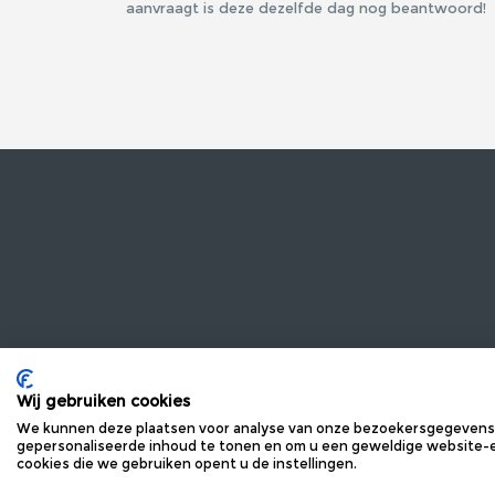
aanvraagt is deze dezelfde dag nog beantwoord!
INFORMATIE
VRAG
OVER ONS
MEEST
Wij gebruiken cookies
We kunnen deze plaatsen voor analyse van onze bezoekersgegevens,
PRIVACYVERKLARING
CONTA
gepersonaliseerde inhoud te tonen en om u een geweldige website-er
ALGEMENE VOORWAARDEN
MAIL 
cookies die we gebruiken opent u de instellingen.
COOKIEVERKLARING