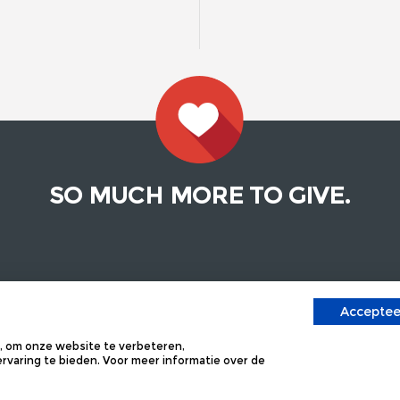
SO MUCH MORE TO GIVE.
EN?
BEKIJK ONZE ANDERE SI
Accepteer
 GESTELDE VRAGEN
KEYCORDS
 om onze website te verbeteren,
CT
GLAS EN PORSELEIN
varing te bieden. Voor meer informatie over de
ONS
ZONNEBRILLEN
KOFFERS EN TASSEN