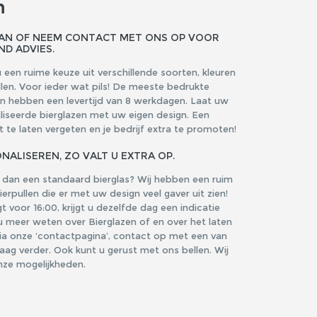
n
AAN OF NEEM CONTACT MET ONS OP VOOR
ND ADVIES.
 een ruime keuze uit verschillende soorten, kleuren
llen. Voor ieder wat pils! De meeste bedrukte
en hebben een levertijd van 8 werkdagen. Laat uw
liseerde bierglazen met uw eigen design. Een
te laten vergeten en je bedrijf extra te promoten!
NALISEREN, ZO VALT U EXTRA OP.
s dan een standaard bierglas? Wij hebben een ruim
erpullen die er met uw design veel gaver uit zien!
voor 16:00, krijgt u dezelfde dag een indicatie
u meer weten over Bierglazen of en over het laten
a onze ‘contactpagina’, contact op met een van
graag verder. Ook kunt u gerust met ons bellen. Wij
onze mogelijkheden.